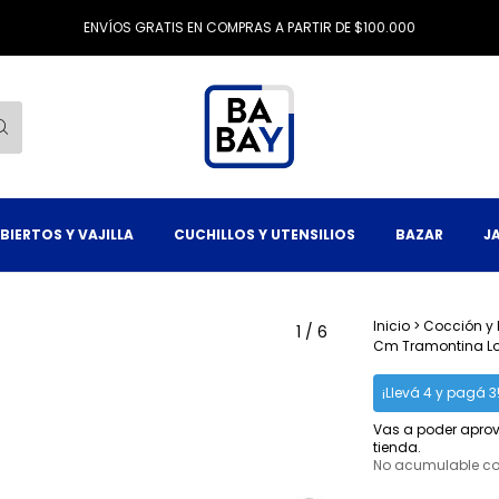
ENVÍOS GRATIS EN COMPRAS A PARTIR DE $100.000
BIERTOS Y VAJILLA
CUCHILLOS Y UTENSILIOS
BAZAR
J
Inicio
>
Cocción y
1
/
6
Cm Tramontina Lor
¡Llevá 4 y pagá 3
Vas a poder aprov
tienda.
No acumulable c