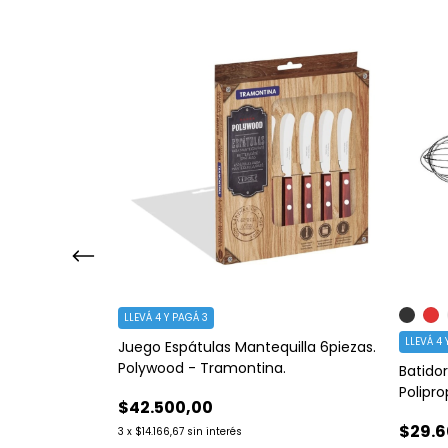
LLEVÁ 4 Y PAGÁ 3
LLEVÁ 4 
 Ability
Juego Espátulas Mantequilla 6piezas.
Polywood - Tramontina.
Batido
Polipr
$42.500,00
$29.6
3
x
$14.166,67
sin interés