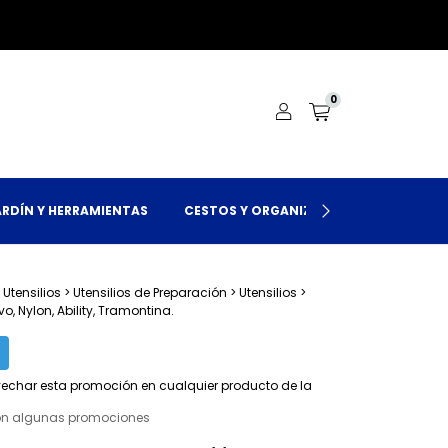
0
ARDÍN Y HERRAMIENTAS
CESTOS Y ORGANIZACIÓN
LOCALES
 Utensilios
>
Utensilios de Preparación
>
Utensilios
>
o, Nylon, Ability, Tramontina.
!
echar esta promoción en cualquier producto de la
on algunas promociones