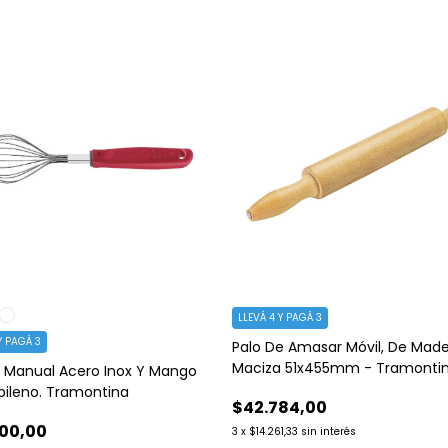
LLEVÁ 4 Y PAGÁ 3
Y PAGÁ 3
Palo De Amasar Móvil, De Mad
Maciza 51x455mm - Tramonti
r Manual Acero Inox Y Mango
opileno. Tramontina
$42.784,00
00,00
3
x
$14.261,33
sin interés