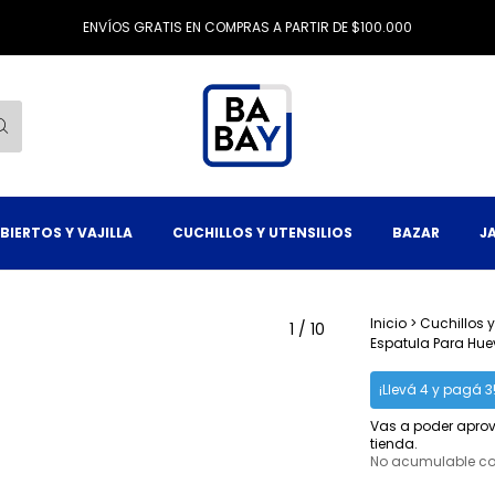
ENVÍOS GRATIS EN COMPRAS A PARTIR DE $100.000
BIERTOS Y VAJILLA
CUCHILLOS Y UTENSILIOS
BAZAR
J
Inicio
>
Cuchillos y
1
/
10
Espatula Para Huev
¡Llevá 4 y pagá 3
Vas a poder aprov
tienda.
No acumulable c