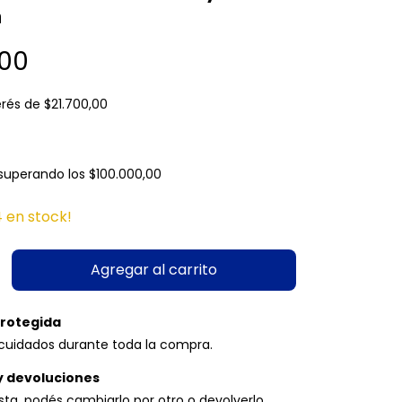
a
,00
erés de
$21.700,00
superando los
$100.000,00
4
en stock!
rotegida
cuidados durante toda la compra.
y devoluciones
usta, podés cambiarlo por otro o devolverlo.