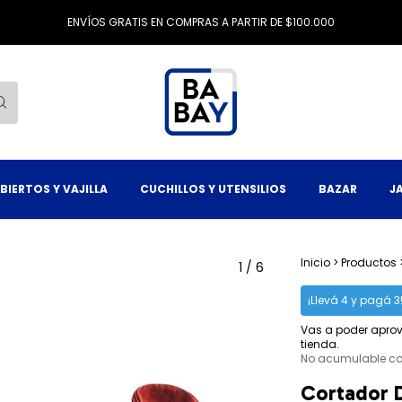
ENVÍOS GRATIS EN COMPRAS A PARTIR DE $100.000
BIERTOS Y VAJILLA
CUCHILLOS Y UTENSILIOS
BAZAR
J
Inicio
>
Productos
1
/
6
¡Llevá 4 y pagá 3
Vas a poder aprov
tienda.
No acumulable c
Cortador 