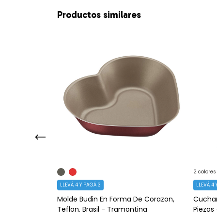
Productos similares
2 colores
LLEVÁ 4 Y PAGÁ 3
LLEVÁ 4 
sil -
Molde Budin En Forma De Corazon,
Cuchar
Teflon. Brasil - Tramontina
Piezas