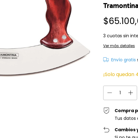
Tramontin
$65.100
3
cuotas sin int
Ver más detalles
Envío gratis
¡Solo quedan
Compra p
Tus datos 
Cambios 
Si no te g