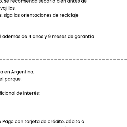
o, se recomienda secarlo bien antes de
ajillas.
 siga las orientaciones de reciclaje
al además de 4 años y 9 meses de garantía
__________________________________
a en Argentina.
el parque.
cional de interés:
 Pago con tarjeta de crédito, débito ó